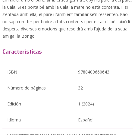
la Cala. Si es porta bé amb la Cala la mare no està contenta, i, si
s’enfada amb ella, el pare i l’ambient familiar se’n ressenten. Kaó
no sap com fer per tindre a tots contents i per estar ell bé i això li
desperta diverses emocions que resoldrà amb l’ajuda de la seua
amiga, la Bongo.
Características
ISBN
9788409660643
Número de páginas
32
Edición
1 (2024)
Idioma
Español
¿Tienes alguna queja sobre ese libro? Envía un correo electrónico a