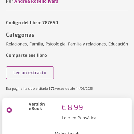
Por
Andrea Roselló Ivars
Código del libro: 787650
Categorías
Relaciones, Familia, Psicología, Familia y relaciones, Educación
Comparte ese libro
Lee un extracto
Esa página ha sido visitada
372
veces desde 14/03/2025
Versión
€ 8,99
eBook
Leer en Pensática
Valor total: