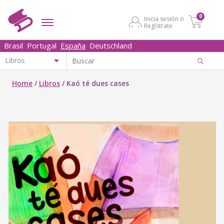
0
Inicia sesión o
Regístrate
Brasil
Portugal
España
Deutschland
Home
/
Libros
/
Kaó té dues cases