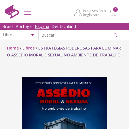
0
Inicia sesión o
Regístrate
Brasil
Portugal
España
Deutschland
Home
/
Libros
/
ESTRATÉGIAS PODEROSAS PARA ELIMINAR
O ASSÉDIO MORAL E SEXUAL NO AMBIENTE DE TRABALHO