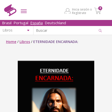
0
Inicia sesión o
Regístrate
Brasil
Portugal
España
Deutschland
Home
/
Libros
/
ETERNIDADE ENCARNADA: