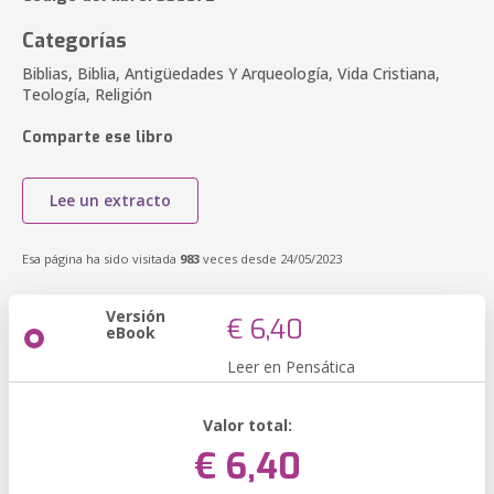
Categorías
Biblias, Biblia, Antigüedades Y Arqueología, Vida Cristiana,
Teología, Religión
Comparte ese libro
Lee un extracto
Esa página ha sido visitada
983
veces desde 24/05/2023
Versión
€ 6,40
eBook
Leer en Pensática
Valor total:
€ 6,40