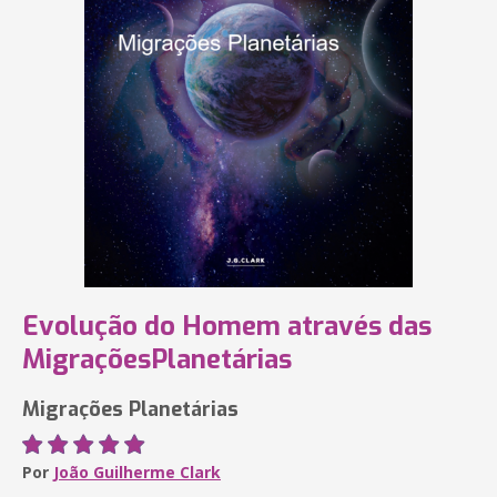
Evolução do Homem através das
MigraçõesPlanetárias
Migrações Planetárias
Por
João Guilherme Clark