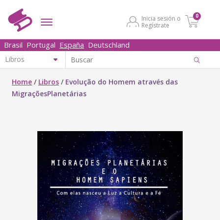
0
Inicia sesión o
Regístrate
Brasil
Portugal
España
Deutschland
Home
/
Libros
/
Evolução do Homem através das
MigraçõesPlanetárias