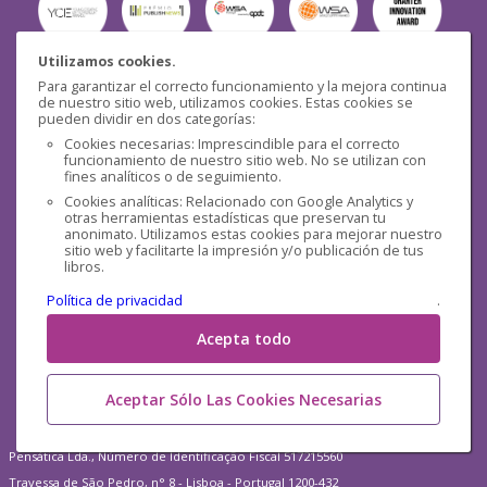
Utilizamos cookies.
Para garantizar el correcto funcionamiento y la mejora continua
Seguridad
de nuestro sitio web, utilizamos cookies. Estas cookies se
pueden dividir en dos categorías:
Cookies necesarias: Imprescindible para el correcto
funcionamiento de nuestro sitio web. No se utilizan con
fines analíticos o de seguimiento.
Cookies analíticas: Relacionado con Google Analytics y
otras herramientas estadísticas que preservan tu
Redes sociales
anonimato. Utilizamos estas cookies para mejorar nuestro
sitio web y facilitarte la impresión y/o publicación de tus
libros.
Política de privacidad
.
Acepta todo
Aceptar Sólo Las Cookies Necesarias
Pensática Lda., Número de Identificação Fiscal 517215560
Travessa de São Pedro, n° 8 - Lisboa - Portugal 1200-432