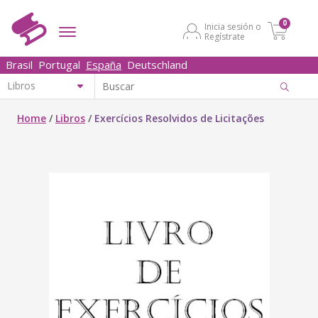
0
Inicia sesión o
Regístrate
Brasil
Portugal
España
Deutschland
Home
/
Libros
/
Exercícios Resolvidos de Licitações