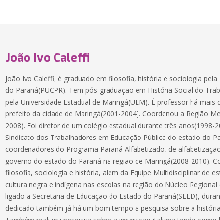
João Ivo Caleffi
João Ivo Caleffi, é graduado em filosofia, história e sociologia pela
do Paraná(PUCPR). Tem pós-graduação em História Social do Trabal
pela Universidade Estadual de Maringá(UEM). É professor há mais de 
prefeito da cidade de Maringá(2001-2004). Coordenou a Região Me
2008). Foi diretor de um colégio estadual durante três anos(1998-2
Sindicato dos Trabalhadores em Educação Pública do estado do P
coordenadores do Programa Paraná Alfabetizado, de alfabetização
governo do estado do Paraná na região de Maringá(2008-2010). Co
filosofia, sociologia e história, além da Equipe Multidisciplinar de e
cultura negra e indígena nas escolas na região do Núcleo Regiona
ligado a Secretaria de Educação do Estado do Paraná(SEED), duran
dedicado também já há um bom tempo a pesquisa sobre a história 
Também realizou pesquisa sobre a imigração italiana tendo como ba