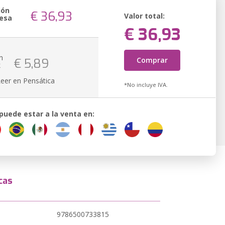
ión
€ 36,93
Valor total:
esa
€ 36,93
n
Comprar
€ 5,89
k
Leer en Pensática
*No incluye IVA.
 puede estar a la venta en:
cas
9786500733815