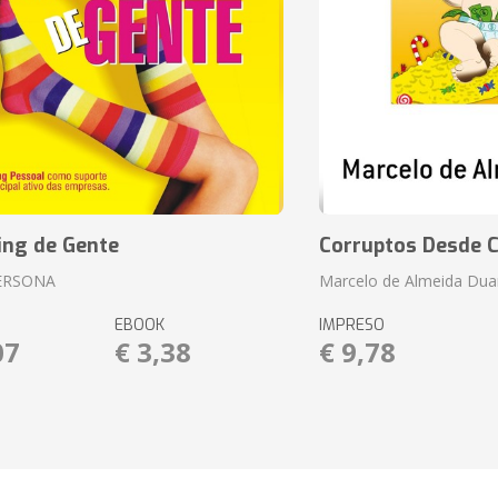
ing de Gente
Corruptos Desde C
ERSONA
Marcelo de Almeida Dua
EBOOK
IMPRESO
07
€ 3,38
€ 9,78