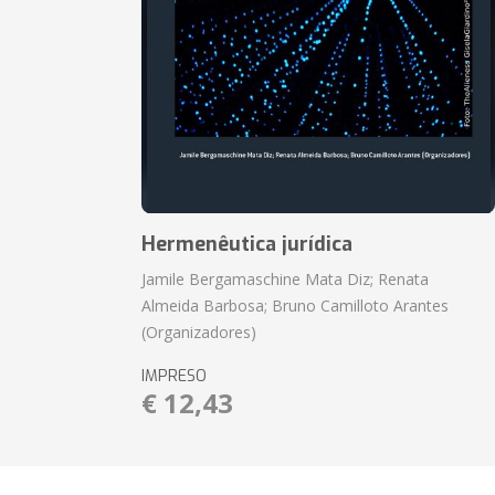
Hermenêutica jurídica
Jamile Bergamaschine Mata Diz; Renata
Almeida Barbosa; Bruno Camilloto Arantes
(Organizadores)
IMPRESO
€ 12,43