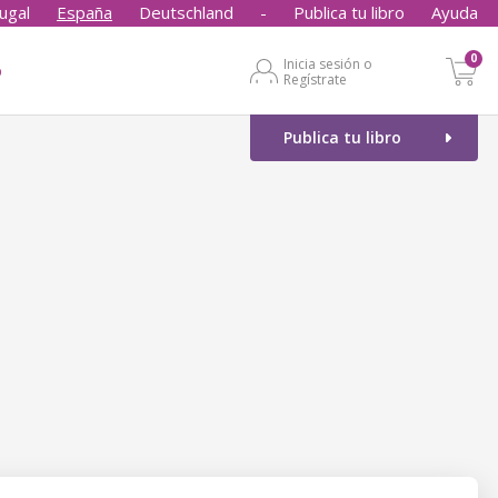
ugal
España
Deutschland
-
Publica tu libro
Ayuda
0
Inicia sesión o
o
Regístrate
Publica tu libro