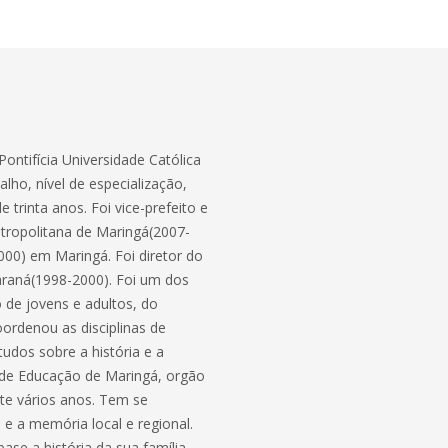
 Pontifícia Universidade Católica
ho, nível de especialização,
trinta anos. Foi vice-prefeito e
tropolitana de Maringá(2007-
000) em Maringá. Foi diretor do
araná(1998-2000). Foi um dos
 de jovens e adultos, do
ordenou as disciplinas de
studos sobre a história e a
l de Educação de Maringá, orgão
te vários anos. Tem se
e a memória local e regional.
se a história da sua família