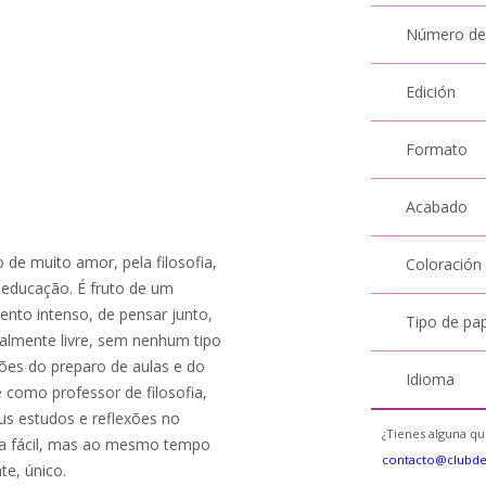
Número de
Edición
Formato
Acabado
de muito amor, pela filosofia,
Coloración
a educação. É fruto de um
ento intenso, de pensar junto,
Tipo de pa
otalmente livre, sem nenhum tipo
ões do preparo de aulas e do
Idioma
e como professor de filosofia,
us estudos e reflexões no
¿Tienes alguna qu
tura fácil, mas ao mesmo tempo
contacto@clubd
te, único.