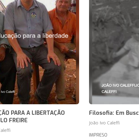
ÃO PARA A LIBERTAÇÃO
Filosofia: Em Busc
LO FREIRE
João Ivo Caleffi
aleffi
IMPRESO