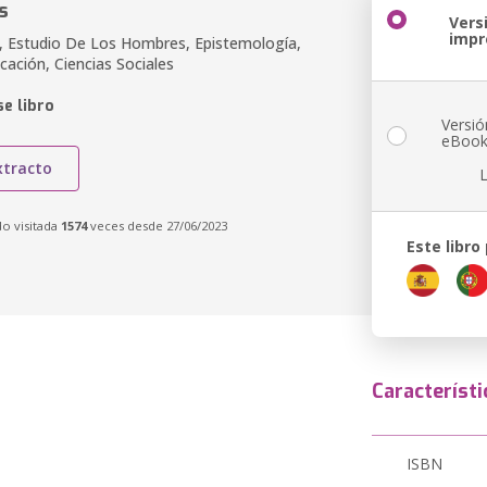
s
Vers
impr
 Estudio De Los Hombres, Epistemología,
ucación, Ciencias Sociales
e libro
Versió
eBoo
xtracto
do visitada
1574
veces desde 27/06/2023
Este libro
Característi
ISBN