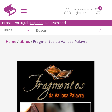
0
Inicia sesión o
Regístrate
Brasil
Portugal
España
Deutschland
Home
/
Libros
/
Fragmentos da Valiosa Palavra