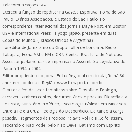
Telecomunicações S/A.
Exerceu a função de repórter na Gazeta Esportiva, Folha de São
Paulo, Diários Associados, e Estado de São Paulo. Foi
correspondente internacional dos Jornais Dayle Post, em Boston-
USA e International Press - Hyogo-Japão, presente em duas
Copas do Mundo. (Estados Unidos e Argentina)
Foi editor de Jornalismo do Grupo Folha de Londrina, Rádio
Tabajara, Folha AM e FM e CBN-Central Brasileira de Notícias.
Assessor parlamentar de Imprensa na Assembléia Legislativa do
Paraná 1994 a 2004.
Editor proprietário do Jornal Folha Regional em circulação há 30
anos em Londrina e Região. www.folhaportal.com.br
O autor além de livros temáticos sobre Filosofia e Teologia,
escreveu também contos, documentários e poesias. Filosofia e a
Fé Cristã, Ministério Profético, Escatologia Bíblica Sem Mistérios,
Entre a Fé e a Cruz, Teologia do Desperdício, Deixando a carga
pesada, Fragmentos da Preciosa Palavra Vol I e II,...e foi assim,
Trocando o Não Pode, pelo Não Deve, Batismo com Espirito