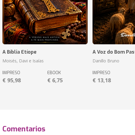
A Bíblia Etíope
A Voz do Bom Pas
Moisés, Davi e Isaías
Danillo Bruno
IMPRESO
EBOOK
IMPRESO
€ 95,98
€ 6,75
€ 13,18
Comentarios