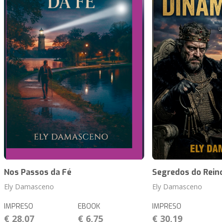
Nos Passos da Fé
Segredos do Rein
Ely Damasceno
Ely Damasceno
IMPRESO
EBOOK
IMPRESO
€ 28,07
€ 6,75
€ 30,19