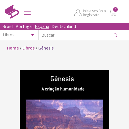
0
Inicia sesión o
Regístrate
Brasil
Portugal
España
Deutschland
Home
/
Libros
/
Gênesis