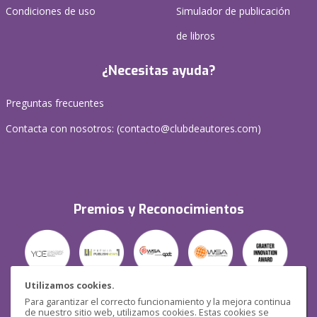
Condiciones de uso
Simulador de publicación
de libros
¿Necesitas ayuda?
Preguntas frecuentes
Contacta con nosotros: (
contacto@clubdeautores.com
)
Premios y Reconocimientos
Utilizamos cookies.
Para garantizar el correcto funcionamiento y la mejora continua
Seguridad
de nuestro sitio web, utilizamos cookies. Estas cookies se