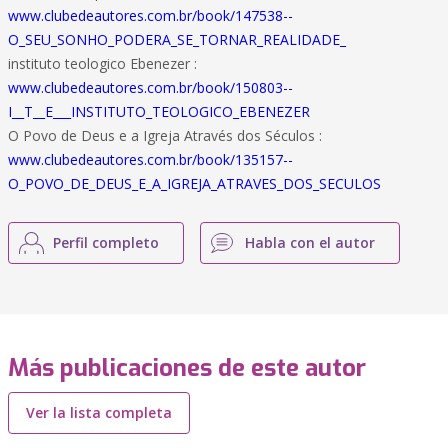
www.clubedeautores.com.br/book/147538--
O_SEU_SONHO_PODERA_SE_TORNAR_REALIDADE_
instituto teologico Ebenezer :
www.clubedeautores.com.br/book/150803--
I__T__E___INSTITUTO_TEOLOGICO_EBENEZER
O Povo de Deus e a Igreja Através dos Séculos :
www.clubedeautores.com.br/book/135157--
O_POVO_DE_DEUS_E_A_IGREJA_ATRAVES_DOS_SECULOS
Perfil completo
Habla con el autor
Más publicaciones de este autor
Ver la lista completa