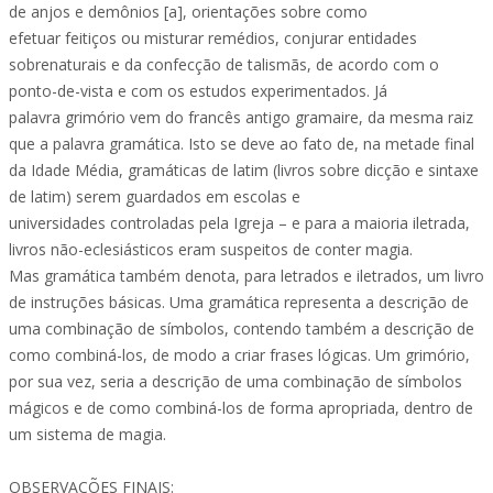
de anjos e demônios [a], orientações sobre como
efetuar feitiços ou misturar remédios, conjurar entidades
sobrenaturais e da confecção de talismãs, de acordo com o
ponto-de-vista e com os estudos experimentados. Já
palavra grimório vem do francês antigo gramaire, da mesma raiz
que a palavra gramática. Isto se deve ao fato de, na metade final
da Idade Média, gramáticas de latim (livros sobre dicção e sintaxe
de latim) serem guardados em escolas e
universidades controladas pela Igreja – e para a maioria iletrada,
livros não-eclesiásticos eram suspeitos de conter magia.
Mas gramática também denota, para letrados e iletrados, um livro
de instruções básicas. Uma gramática representa a descrição de
uma combinação de símbolos, contendo também a descrição de
como combiná-los, de modo a criar frases lógicas. Um grimório,
por sua vez, seria a descrição de uma combinação de símbolos
mágicos e de como combiná-los de forma apropriada, dentro de
um sistema de magia.
OBSERVAÇÕES FINAIS: