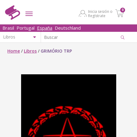
0
Inicia sesión o
Regístrate
Brasil
Portugal
España
Deutschland
Home
/
Libros
/
GRIMÓRIO TRP