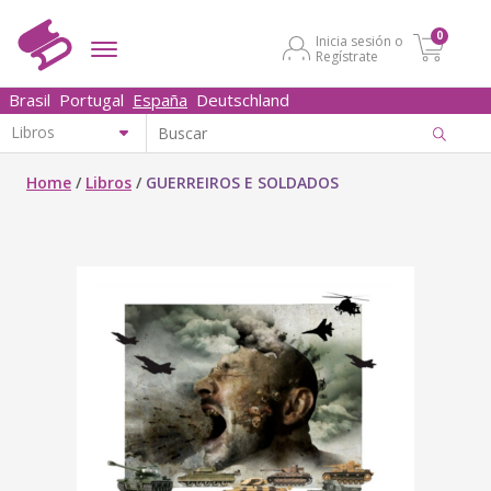
0
Inicia sesión o
Regístrate
Brasil
Portugal
España
Deutschland
Home
/
Libros
/
GUERREIROS E SOLDADOS