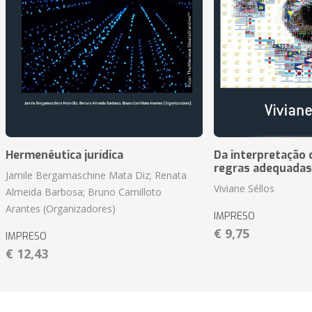
Hermenêutica jurídica
Da interpretação c
regras adequadas
Jamile Bergamaschine Mata Diz; Renata
Viviane Séllos
Almeida Barbosa; Bruno Camilloto
Arantes (Organizadores)
IMPRESO
€ 9,75
IMPRESO
€ 12,43