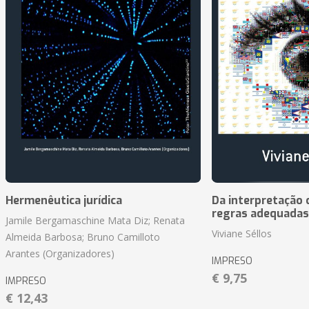
Hermenêutica jurídica
Da interpretação c
regras adequadas
Jamile Bergamaschine Mata Diz; Renata
Viviane Séllos
Almeida Barbosa; Bruno Camilloto
Arantes (Organizadores)
IMPRESO
€ 9,75
IMPRESO
€ 12,43