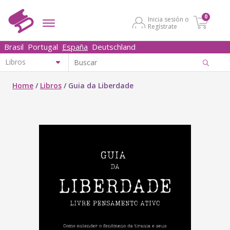
0
Inicia sesión o
Regístrate
Brasil
Portugal
España
Deutschland
Home
/
Libros
/
Guia da Liberdade