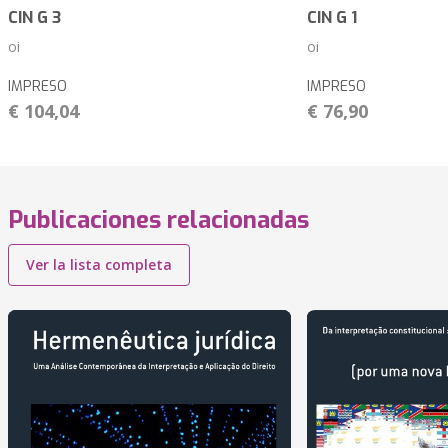
CIN G 3
CIN G 1
oi
oi
IMPRESO
IMPRESO
€ 104,04
€ 76,90
Publicaciones relacionadas
Ver la lista completa