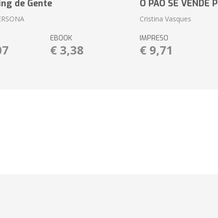
ing de Gente
O PÃO SE VENDE 
ERSONA
Cristina Vasques
EBOOK
IMPRESO
07
€ 3,38
€ 9,71