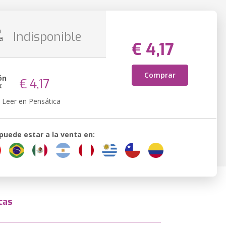
n
Indisponible
a
€ 4,17
Comprar
ón
€ 4,17
k
Leer en Pensática
 puede estar a la venta en:
cas