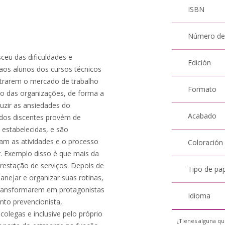
ISBN
Número de
ceu das dificuldades e
Edición
aos alunos dos cursos técnicos
ntrarem o mercado de trabalho
Formato
o das organizações, de forma a
uzir as ansiedades do
Acabado
 dos discentes provém de
estabelecidas, e são
am as atividades e o processo
Coloración
r. Exemplo disso é que mais da
estação de serviços. Depois de
Tipo de pa
nejar e organizar suas rotinas,
transformarem em protagonistas
Idioma
nto prevencionista,
olegas e inclusive pelo próprio
¿Tienes alguna qu