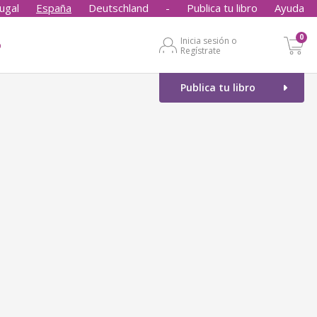
ugal
España
Deutschland
-
Publica tu libro
Ayuda
0
Inicia sesión o
o
Regístrate
Publica tu libro