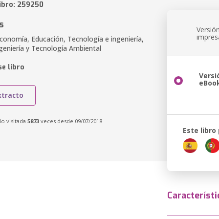
libro: 259250
s
Versió
impres
conomía, Educación, Tecnología e ingeniería,
ngeniería y Tecnología Ambiental
e libro
Versi
eBoo
xtracto
do visitada
5873
veces desde 09/07/2018
Este libro
Característi