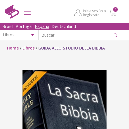
0
Inicia sesión o
Regístrate
Brasil
Portugal
España
Deutschland
Home
/
Libros
/
GUIDA ALLO STUDIO DELLA BIBBIA