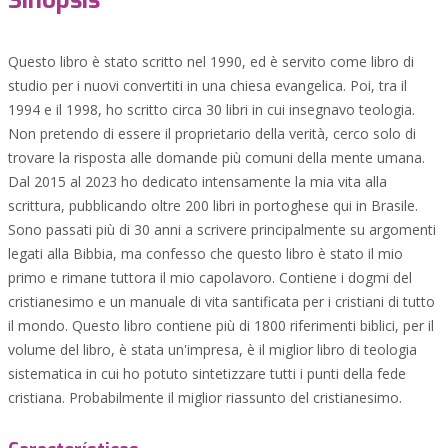
Sinopsis
Questo libro è stato scritto nel 1990, ed è servito come libro di
studio per i nuovi convertiti in una chiesa evangelica. Poi, tra il
1994 e il 1998, ho scritto circa 30 libri in cui insegnavo teologia.
Non pretendo di essere il proprietario della verità, cerco solo di
trovare la risposta alle domande più comuni della mente umana.
Dal 2015 al 2023 ho dedicato intensamente la mia vita alla
scrittura, pubblicando oltre 200 libri in portoghese qui in Brasile.
Sono passati più di 30 anni a scrivere principalmente su argomenti
legati alla Bibbia, ma confesso che questo libro è stato il mio
primo e rimane tuttora il mio capolavoro. Contiene i dogmi del
cristianesimo e un manuale di vita santificata per i cristiani di tutto
il mondo. Questo libro contiene più di 1800 riferimenti biblici, per il
volume del libro, è stata un'impresa, è il miglior libro di teologia
sistematica in cui ho potuto sintetizzare tutti i punti della fede
cristiana. Probabilmente il miglior riassunto del cristianesimo.