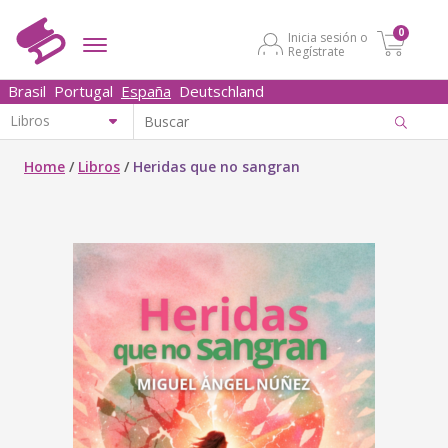
0
Inicia sesión o
Regístrate
Brasil
Portugal
España
Deutschland
Home
/
Libros
/
Heridas que no sangran