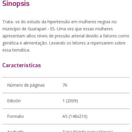
Sinopsis
Trata- se do estudo da hipertensão em mulheres negras no
município de Guarapari - ES. Uma vez que essas mulheres
apresentam altos níveis de pressão arterial devido a fatores como
genética e alimentação. Levando os letores a repensarem sobre
essa temática.
Características
Número de páginas
70
Edición
1 (2009)
Formato
A5 (148x210)
Acabado
Tapa blanda (con solapas)