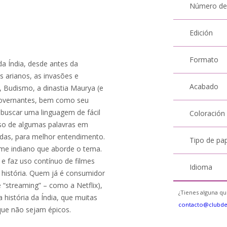
Número de
Edición
Formato
 da Índia, desde antes da
os arianos, as invasões e
Acabado
, Budismo, a dinastia Maurya (e
 governantes, bem como seu
de buscar uma linguagem de fácil
Coloración
uso de algumas palavras em
idas, para melhor entendimento.
Tipo de pa
filme indiano que aborde o tema.
e faz uso contínuo de filmes
Idioma
história. Quem já é consumidor
 “streaming” – como a Netflix),
¿Tienes alguna qu
história da Índia, que muitas
contacto@clubd
 que não sejam épicos.