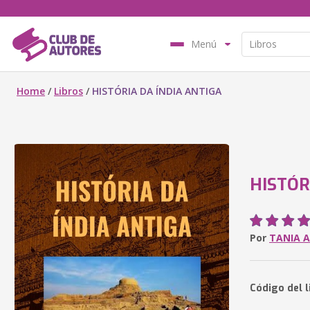
Menú
Home
/
Libros
/
HISTÓRIA DA ÍNDIA ANTIGA
HISTÓR
Por
TANIA 
Código del 