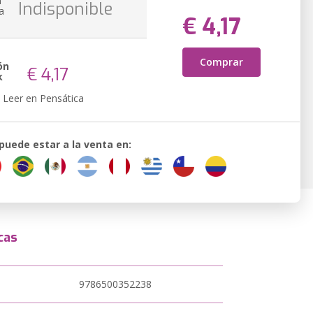
n
Indisponible
a
€ 4,17
Comprar
ón
€ 4,17
k
Leer en Pensática
 puede estar a la venta en:
cas
9786500352238