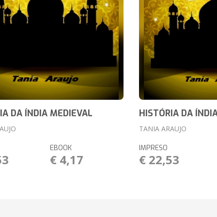
IA DA ÍNDIA MEDIEVAL
HISTÓRIA DA ÍNDI
RAUJO
TANIA ARAUJO
EBOOK
IMPRESO
53
€ 4,17
€ 22,53