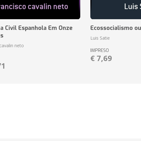
a Civil Espanhola Em Onze
Ecossocialismo ou
as
Luis Satie
cavalin neto
IMPRESO
€ 7,69
71