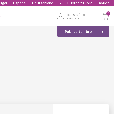
ugal
España
Deutschland
-
Publica tu libro
Ayuda
0
Inicia sesión o
o
Regístrate
Publica tu libro