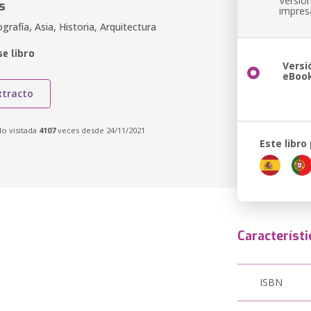
Versió
s
impres
ografía, Asia, Historia, Arquitectura
e libro
Versi
eBoo
xtracto
do visitada
4107
veces desde 24/11/2021
Este libro
Característi
ISBN