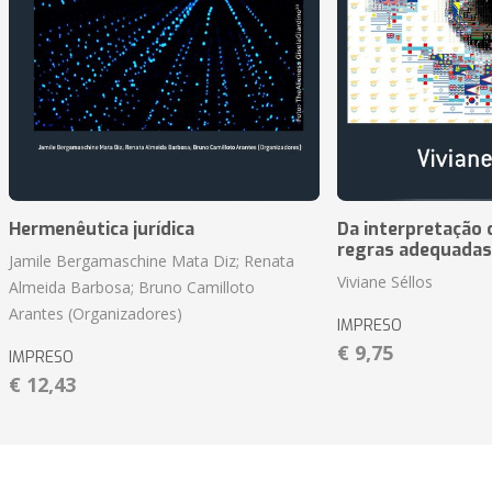
Hermenêutica jurídica
Da interpretação c
regras adequadas
Jamile Bergamaschine Mata Diz; Renata
Viviane Séllos
Almeida Barbosa; Bruno Camilloto
Arantes (Organizadores)
IMPRESO
€ 9,75
IMPRESO
€ 12,43