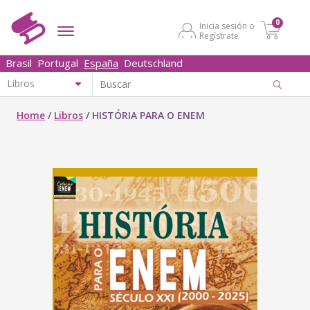
0
Inicia sesión o
Regístrate
Brasil
Portugal
España
Deutschland
Home
/
Libros
/
HISTÓRIA PARA O ENEM