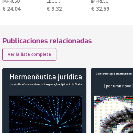
IMPRESO
EBOOK
IMPRESO
€ 24,04
€ 9,32
€ 32,59
Publicaciones relacionadas
Ver la lista completa