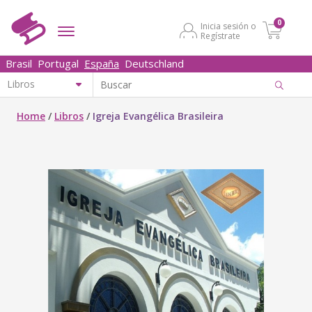
0
Inicia sesión o
Regístrate
Brasil
Portugal
España
Deutschland
Home
/
Libros
/
Igreja Evangélica Brasileira