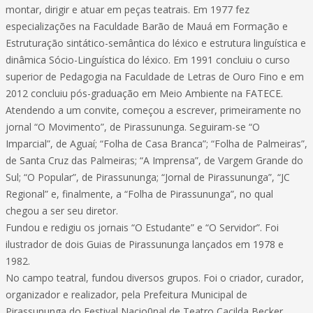
montar, dirigir e atuar em peças teatrais. Em 1977 fez
especializações na Faculdade Barão de Mauá em Formação e
Estruturação sintático-semântica do léxico e estrutura linguística e
dinâmica Sócio-Linguística do léxico. Em 1991 concluiu o curso
superior de Pedagogia na Faculdade de Letras de Ouro Fino e em
2012 concluiu pós-graduação em Meio Ambiente na FATECE.
Atendendo a um convite, começou a escrever, primeiramente no
jornal “O Movimento”, de Pirassununga. Seguiram-se “O
Imparcial”, de Aguaí; “Folha de Casa Branca”; “Folha de Palmeiras”,
de Santa Cruz das Palmeiras; “A Imprensa”, de Vargem Grande do
Sul; “O Popular”, de Pirassununga; “Jornal de Pirassununga”, “JC
Regional” e, finalmente, a “Folha de Pirassununga”, no qual
chegou a ser seu diretor.
Fundou e redigiu os jornais “O Estudante” e “O Servidor”. Foi
ilustrador de dois Guias de Pirassununga lançados em 1978 e
1982.
No campo teatral, fundou diversos grupos. Foi o criador, curador,
organizador e realizador, pela Prefeitura Municipal de
Pirassununga do Festival Nacio0nal de Teatro Cacilda Becker.