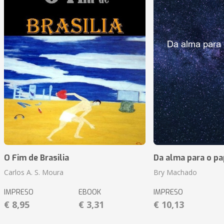
O Fim de Brasilia
Da alma para o pa
Carlos A. S. Moura
Bry Machado
IMPRESO
EBOOK
IMPRESO
€ 8,95
€ 3,31
€ 10,13