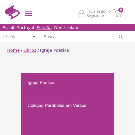
0
Inicia sesión o
Regístrate
Brasil
Portugal
España
Deutschland
Home
/
Libros
/
Igreja Poética