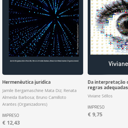
Hermenêutica jurídica
Da interpretação c
regras adequadas
Jamile Bergamaschine Mata Diz; Renata
Viviane Séllos
Almeida Barbosa; Bruno Camilloto
Arantes (Organizadores)
IMPRESO
€ 9,75
IMPRESO
€ 12,43