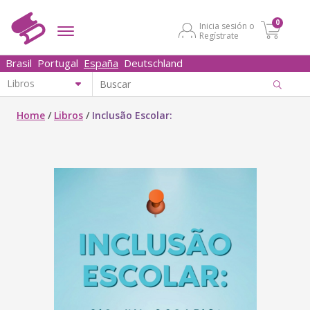
0
Inicia sesión o
Regístrate
Brasil
Portugal
España
Deutschland
Home
/
Libros
/
Inclusão Escolar: