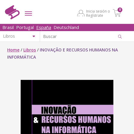
0
Inicia sesión o
Regístrate
Brasil
Portugal
España
Deutschland
Home
/
Libros
/
INOVAÇÃO E RECURSOS HUMANOS NA
INFORMÁTICA