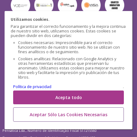
Utilizamos cookies.
Para garantizar el correcto funcionamiento y la mejora continua
Seguridad
de nuestro sitio web, utilizamos cookies. Estas cookies se
pueden dividir en dos categorías:
Cookies necesarias: Imprescindible para el correcto
funcionamiento de nuestro sitio web. No se utilizan con
fines analíticos o de seguimiento.
Cookies analíticas: Relacionado con Google Analytics y
otras herramientas estadísticas que preservan tu
Redes sociales
anonimato. Utilizamos estas cookies para mejorar nuestro
sitio web y facilitarte la impresión y/o publicación de tus
libros.
Política de privacidad
.
Acepta todo
Aceptar Sólo Las Cookies Necesarias
Pensática Lda., Número de Identificação Fiscal 517215560