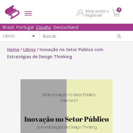
0
Inicia sesión o
Regístrate
Brasil
Portugal
España
Deutschland
Home
/
Libros
/
Inovação no Setor Público com
Estratégias de Design Thinking