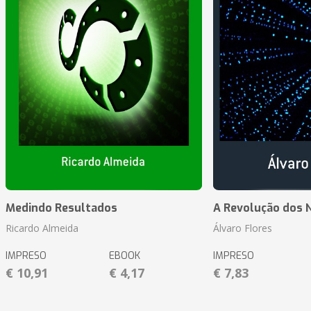
Medindo Resultados
A Revolução dos 
Ricardo Almeida
Álvaro Flores
IMPRESO
EBOOK
IMPRESO
€ 10,91
€ 4,17
€ 7,83