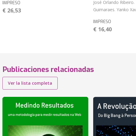
José Orlando Ribeiro. 
IMPRESO
€ 26,53
Guimaraes. Yanko Xav
IMPRESO
€ 16,40
Publicaciones relacionadas
Ver la lista completa