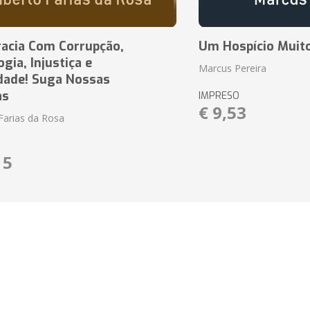
acia Com Corrupção,
Um Hospício Muito
ia, Injustiça e
Marcus Pereira
dade! Suga Nossas
as
IMPRESO
€ 9,53
Farias da Rosa
15