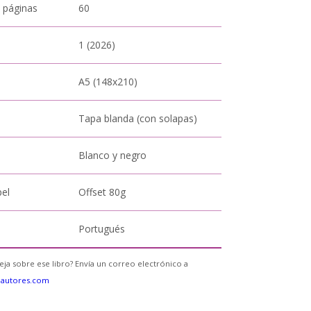
 páginas
60
1 (2026)
A5 (148x210)
Tapa blanda (con solapas)
Blanco y negro
pel
Offset 80g
Portugués
eja sobre ese libro? Envía un correo electrónico a
eautores.com