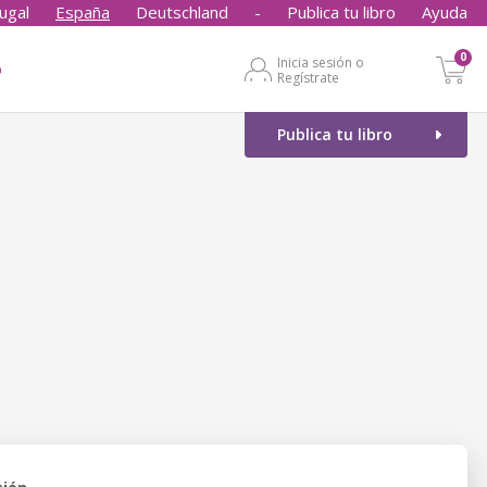
ugal
España
Deutschland
-
Publica tu libro
Ayuda
0
Inicia sesión o
o
Regístrate
Publica tu libro