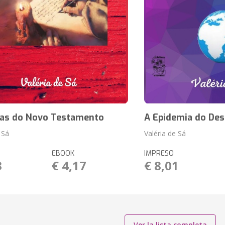
tas do Novo Testamento
A Epidemia do De
 Sá
Valéria de Sá
EBOOK
IMPRESO
3
€ 4,17
€ 8,01
Ver la lista completa