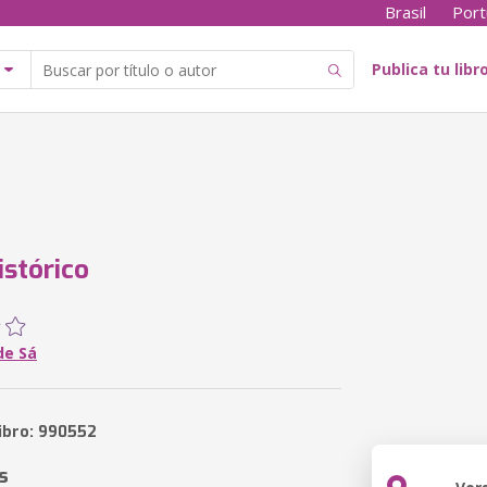
Brasil
Port
Publica tu libr
istórico
de Sá
libro: 990552
s