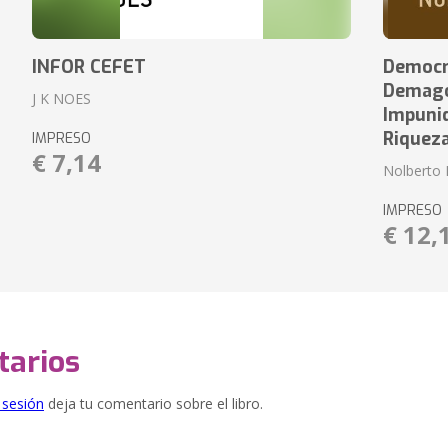
INFOR CEFET
Democr
Demagog
J K NOES
Impuni
Riquez
IMPRESO
€ 7,14
Nolberto 
IMPRESO
€ 12,
arios
e sesión
deja tu comentario sobre el libro.