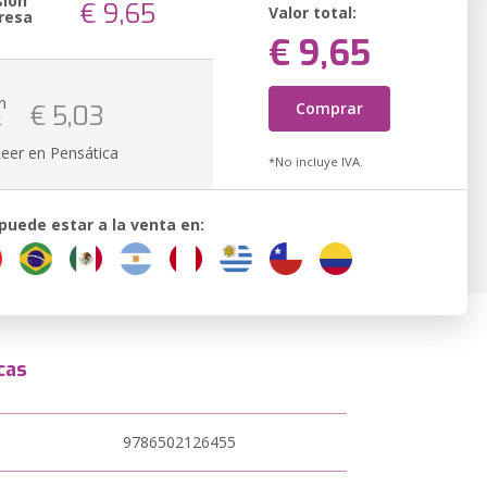
sión
€ 9,65
Valor total:
resa
€ 9,65
n
Comprar
€ 5,03
k
Leer en Pensática
*No incluye IVA.
 puede estar a la venta en:
cas
9786502126455