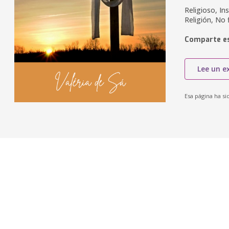
Religioso, In
Religión, No f
Comparte es
Lee un e
Esa página ha si