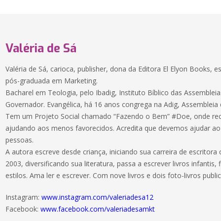
Valéria de Sá
Valéria de Sá, carioca, publisher, dona da Editora El Elyon Books, escr
pós-graduada em Marketing.
Bacharel em Teologia, pelo Ibadig, Instituto Bíblico das Assemblei
Governador. Evangélica, há 16 anos congrega na Adig, Assembleia 
Tem um Projeto Social chamado “Fazendo o Bem” #Doe, onde rec
ajudando aos menos favorecidos. Acredita que devemos ajudar ao
pessoas.
A autora escreve desde criança, iniciando sua carreira de escritora
2003, diversificando sua literatura, passa a escrever livros infantis
estilos. Ama ler e escrever. Com nove livros e dois foto-livros publ
Instagram:
www.instagram.com/valeriadesa12
Facebook:
www.facebook.com/valeriadesamkt