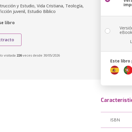
Ver
imp
strucción y Estudio, Vida Cristiana, Teología,
icción juvenil, Estudio Bíblico
e libro
Versió
eBoo
xtracto
do visitada
226
veces desde 30/05/2026
Este libro
Característi
ISBN