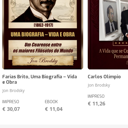
Farias Brito, Uma Biografia – Vida
Carlos Olímpio
e Obra
Jon Brodsky
Jon Brodsky
IMPRESO
IMPRESO
EBOOK
€ 11,26
€ 30,07
€ 11,04