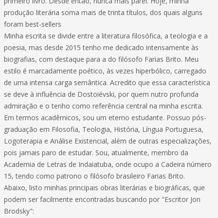
primeiro livro. Desde então, nunca mais parei. Hoje, minha
produção literária soma mais de trinta títulos, dos quais alguns
foram best-sellers
Minha escrita se divide entre a literatura filosófica, a teologia e a
poesia, mas desde 2015 tenho me dedicado intensamente às
biografias, com destaque para a do filósofo Farias Brito. Meu
estilo é marcadamente poético, às vezes hiperbólico, carregado
de uma intensa carga semântica. Acredito que essa característica
se deve à influência de Dostoiévski, por quem nutro profunda
admiração e o tenho como referência central na minha escrita.
Em termos acadêmicos, sou um eterno estudante. Possuo pós-
graduação em Filosofia, Teologia, História, Língua Portuguesa,
Logoterapia e Análise Existencial, além de outras especializações,
pois jamais paro de estudar. Sou, atualmente, membro da
Academia de Letras de Indaiatuba, onde ocupo a Cadeira número
15, tendo como patrono o filósofo brasileiro Farias Brito.
Abaixo, listo minhas principais obras literárias e biográficas, que
podem ser facilmente encontradas buscando por "Escritor Jon
Brodsky":