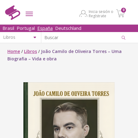
0
Inicia sesión o
Regístrate
Brasil
Portugal
España
Deutschland
Home
/
Libros
/
João Camilo de Oliveira Torres – Uma
Biografia – Vida e obra