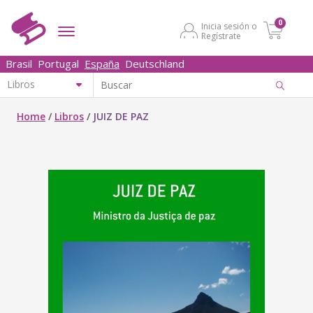
0
Inicia sesión o
Regístrate
Brasil
Portugal
España
Deutschland
Home
/
Libros
/
JUIZ DE PAZ