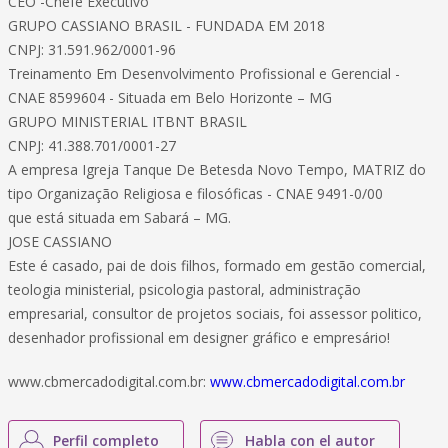
CEO -Chefe Executivo
GRUPO CASSIANO BRASIL - FUNDADA EM 2018
CNPJ: 31.591.962/0001-96
Treinamento Em Desenvolvimento Profissional e Gerencial -
CNAE 8599604 - Situada em Belo Horizonte – MG
GRUPO MINISTERIAL ITBNT BRASIL
CNPJ: 41.388.701/0001-27
A empresa Igreja Tanque De Betesda Novo Tempo, MATRIZ do
tipo Organização Religiosa e filosóficas - CNAE 9491-0/00
que está situada em Sabará – MG.
JOSE CASSIANO
Este é casado, pai de dois filhos, formado em gestão comercial,
teologia ministerial, psicologia pastoral, administração
empresarial, consultor de projetos sociais, foi assessor politico,
desenhador profissional em designer gráfico e empresário!
www.cbmercadodigital.com.br:
www.cbmercadodigital.com.br
Perfil completo
Habla con el autor