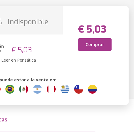
n
Indisponible
a
€ 5,03
Comprar
ón
€ 5,03
k
Leer en Pensática
 puede estar a la venta en:
cas