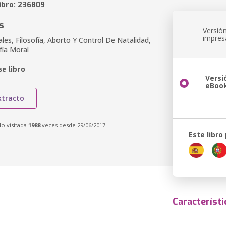
libro: 236809
s
Versió
impres
ales, Filosofía, Aborto Y Control De Natalidad,
ofía Moral
e libro
Versi
eBoo
xtracto
do visitada
1988
veces desde 29/06/2017
Este libro
Característi