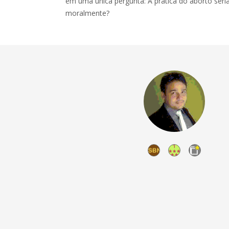
em uma única pergunta: A prática do aborto seria
moralmente?