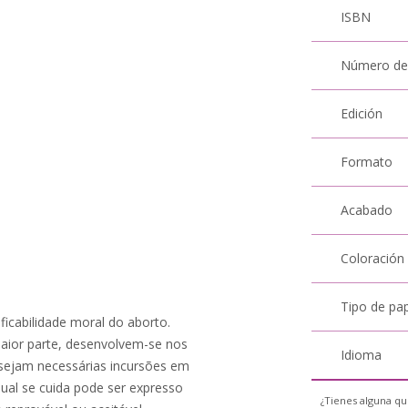
ISBN
Número de
Edición
Formato
Acabado
Coloración
Tipo de pa
ficabilidade moral do aborto.
maior parte, desenvolvem-se nos
Idioma
a sejam necessárias incursões em
ual se cuida pode ser expresso
¿Tienes alguna qu