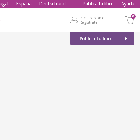
ugal
España
Deutschland
-
Publica tu libro
Ayuda
0
Inicia sesión o
o
Regístrate
Publica tu libro