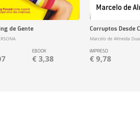
ing de Gente
Corruptos Desde C
ERSONA
Marcelo de Almeida Dua
EBOOK
IMPRESO
07
€ 3,38
€ 9,78