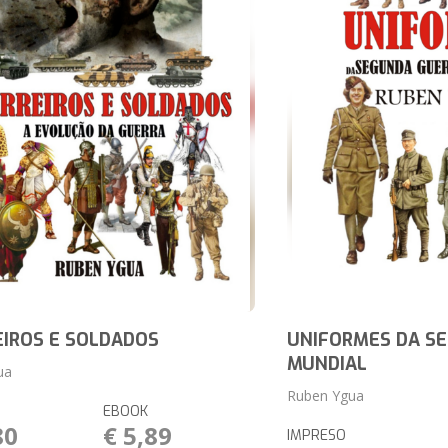
IROS E SOLDADOS
UNIFORMES DA S
MUNDIAL
ua
Ruben Ygua
EBOOK
80
€ 5,89
IMPRESO