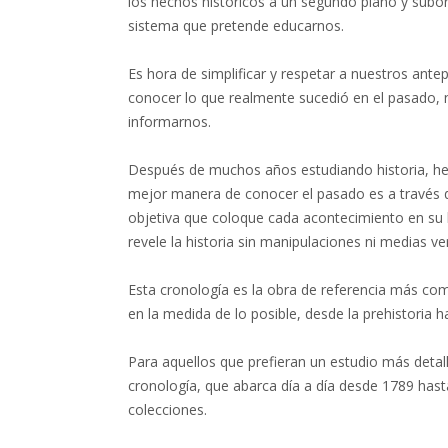
los hechos históricos a un segundo plano y subor
sistema que pretende educarnos.
Es hora de simplificar y respetar a nuestros an
conocer lo que realmente sucedió en el pasado, n
informarnos.
Después de muchos años estudiando historia, he 
mejor manera de conocer el pasado es a través d
objetiva que coloque cada acontecimiento en su 
revele la historia sin manipulaciones ni medias v
Esta cronología es la obra de referencia más com
en la medida de lo posible, desde la prehistoria h
Para aquellos que prefieran un estudio más deta
cronología, que abarca día a día desde 1789 hast
colecciones.