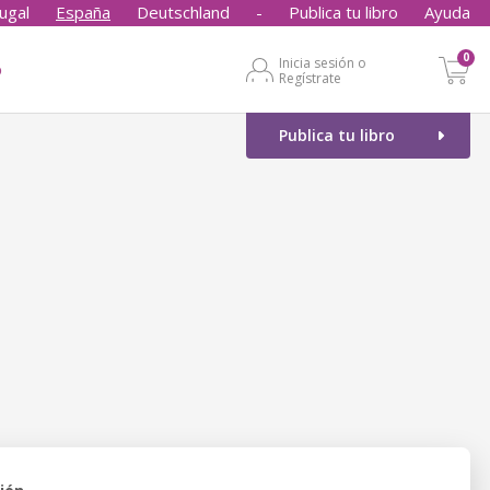
ugal
España
Deutschland
-
Publica tu libro
Ayuda
0
Inicia sesión o
o
Regístrate
Publica tu libro