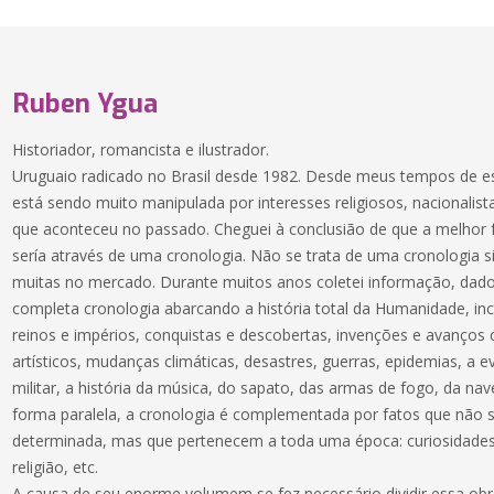
Ruben Ygua
Historiador, romancista e ilustrador.
Uruguaio radicado no Brasil desde 1982. Desde meus tempos de es
está sendo muito manipulada por interesses religiosos, nacionali
que aconteceu no passado. Cheguei à conclusião de que a melhor f
sería através de uma cronologia. Não se trata de uma cronologia s
muitas no mercado. Durante muitos anos coletei informação, dado
completa cronologia abarcando a história total da Humanidade, inc
reinos e impérios, conquistas e descobertas, invenções e avanços c
artísticos, mudanças climáticas, desastres, guerras, epidemias, a e
militar, a história da música, do sapato, das armas de fogo, da nav
forma paralela, a cronologia é complementada por fatos que não
determinada, mas que pertenecem a toda uma época: curiosidades 
religião, etc.
A causa de seu enorme volumem se fez necessário dividir essa obra 