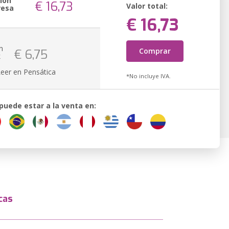
ión
€ 16,73
Valor total:
resa
€ 16,73
n
Comprar
€ 6,75
k
Leer en Pensática
*No incluye IVA.
 puede estar a la venta en:
cas