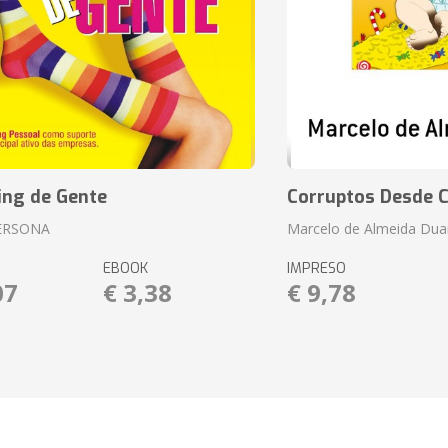
ing de Gente
Corruptos Desde C
ERSONA
Marcelo de Almeida Dua
EBOOK
IMPRESO
07
€ 3,38
€ 9,78