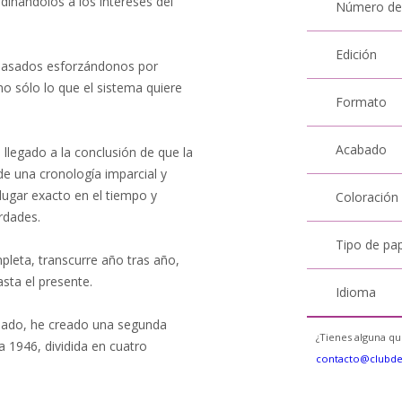
dinándolos a los intereses del
Número de
Edición
tepasados esforzándonos por
o sólo lo que el sistema quiere
Formato
Acabado
llegado a la conclusión de que la
e una cronología imparcial y
lugar exacto en el tiempo y
Coloración
erdades.
Tipo de pa
pleta, transcurre año tras año,
asta el presente.
Idioma
llado, he creado una segunda
¿Tienes alguna qu
a 1946, dividida en cuatro
contacto@clubd