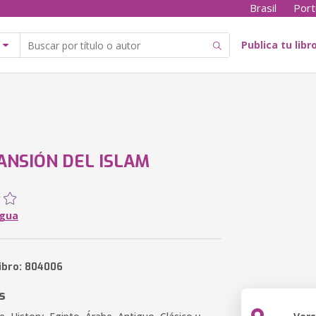
Brasil
Port
Publica tu libr
ANSIÓN DEL ISLAM
Ygua
libro: 804006
s