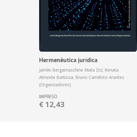
Hermenêutica jurídica
Jamile Bergamaschine Mata Diz; Renata
Almeida Barbosa; Bruno Camilloto Arantes
(Organizadores)
IMPRESO
€ 12,43