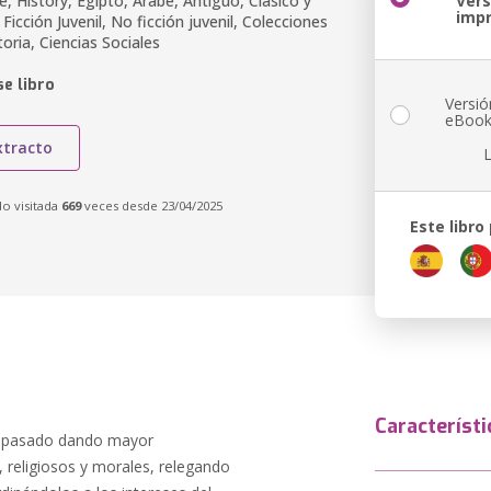
, History, Egipto, Árabe, Antiguo, Clásico y
Vers
imp
Ficción Juvenil, No ficción juvenil, Colecciones
storia, Ciencias Sociales
e libro
Versió
eBoo
xtracto
do visitada
669
veces desde 23/04/2025
Este libro
Característi
l pasado dando mayor
, religiosos y morales, relegando