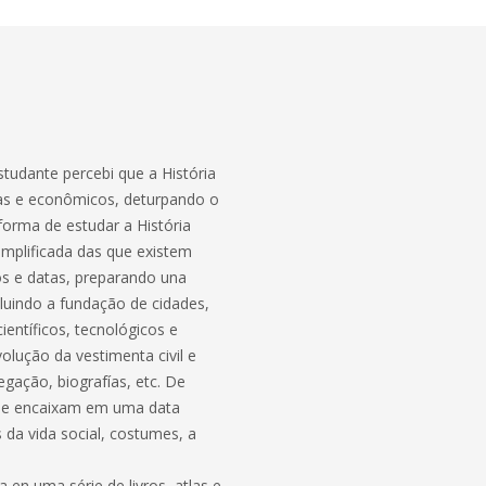
tudante percebi que a História
stas e econômicos, deturpando o
orma de estudar a História
implificada das que existem
s e datas, preparando una
luindo a fundação de cidades,
ientíficos, tecnológicos e
volução da vestimenta civil e
egação, biografías, etc. De
 se encaixam em uma data
da vida social, costumes, a
en uma série de livros, atlas e