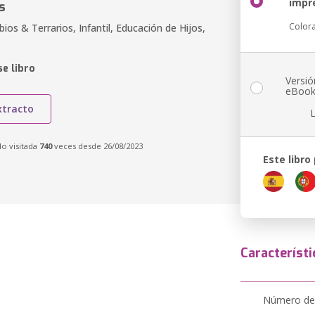
impr
s
Color
bios & Terrarios, Infantil, Educación de Hijos,
e libro
Versió
eBoo
xtracto
do visitada
740
veces desde 26/08/2023
Este libro
Característi
Número de