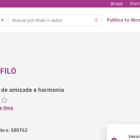
Brasil
Port
Publica tu libr
 FILÓ
 de amizade e harmonia
e lima
libro: 585762
Vers