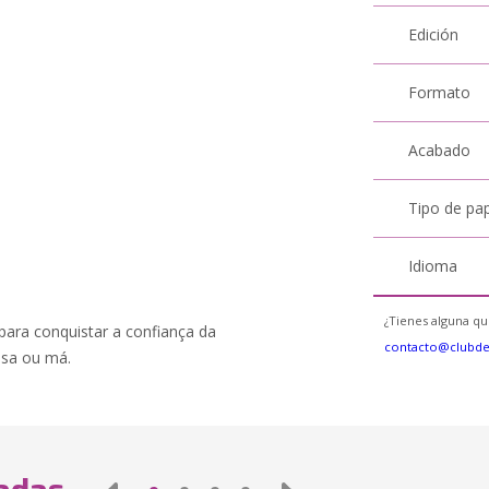
Edición
Formato
Acabado
Tipo de pa
Idioma
¿Tienes alguna qu
 para conquistar a confiança da
contacto@clubd
osa ou má.