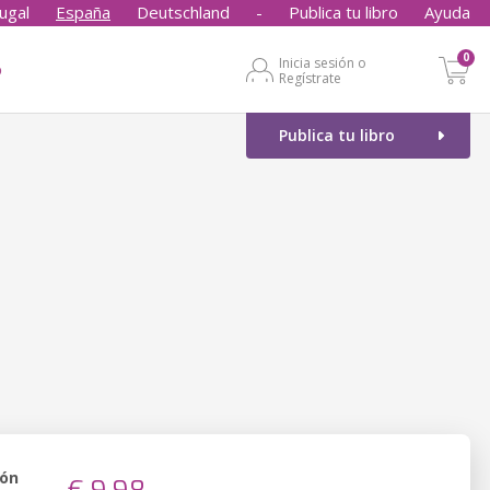
ugal
España
Deutschland
-
Publica tu libro
Ayuda
0
Inicia sesión o
o
Regístrate
Publica tu libro
ión