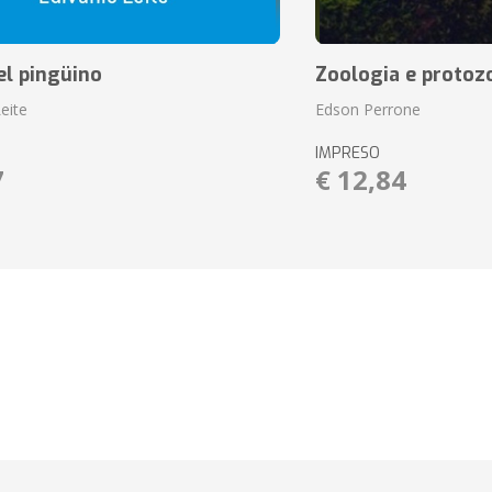
el pingüino
Zoologia e protoz
eite
Edson Perrone
IMPRESO
7
€ 12,84