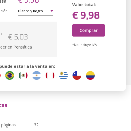
€ 9,98
esa
Valor total:
ación
€ 9,98
Comprar
n
€ 5,03
k
*No incluye IVA.
Leer en Pensática
 puede estar a la venta en:
cas
 páginas
32