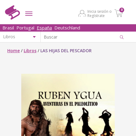
0
Inicia sesión o
Regístrate
Brasil
Portugal
España
Deutschland
Home
/
Libros
/
LAS HIJAS DEL PESCADOR