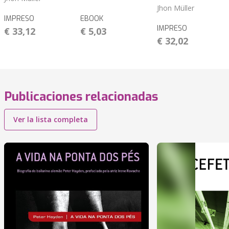
Jhon Müller
IMPRESO
EBOOK
IMPRESO
€ 33,12
€ 5,03
€ 32,02
Publicaciones relacionadas
Ver la lista completa