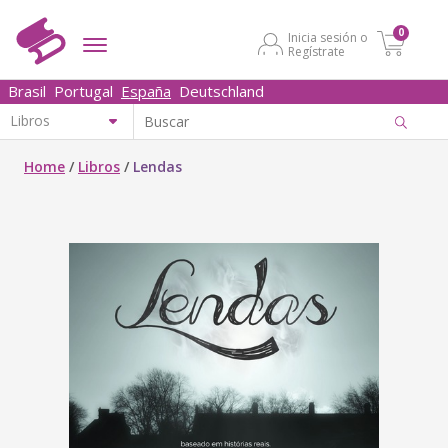
0
Inicia sesión o
Regístrate
Brasil
Portugal
España
Deutschland
Home
/
Libros
/
Lendas