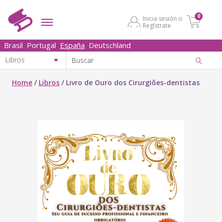
0
Inicia sesión o
Regístrate
Brasil
Portugal
España
Deutschland
Home
/
Libros
/
Livro de Ouro dos Cirurgiões-dentistas