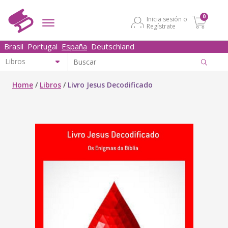
0
Inicia sesión o
Regístrate
Brasil
Portugal
España
Deutschland
Home
/
Libros
/
Livro Jesus Decodificado