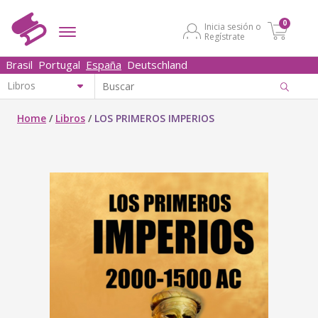
0
Inicia sesión o
Regístrate
Brasil
Portugal
España
Deutschland
Home
/
Libros
/
LOS PRIMEROS IMPERIOS