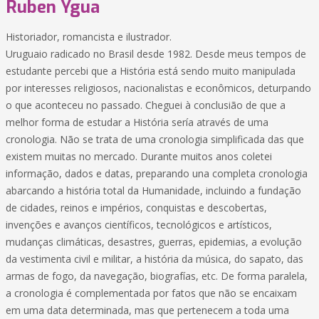
Ruben Ygua
Historiador, romancista e ilustrador.
Uruguaio radicado no Brasil desde 1982. Desde meus tempos de
estudante percebi que a História está sendo muito manipulada
por interesses religiosos, nacionalistas e econômicos, deturpando
o que aconteceu no passado. Cheguei à conclusião de que a
melhor forma de estudar a História sería através de uma
cronologia. Não se trata de uma cronologia simplificada das que
existem muitas no mercado. Durante muitos anos coletei
informação, dados e datas, preparando una completa cronologia
abarcando a história total da Humanidade, incluindo a fundação
de cidades, reinos e impérios, conquistas e descobertas,
invenções e avanços científicos, tecnológicos e artísticos,
mudanças climáticas, desastres, guerras, epidemias, a evolução
da vestimenta civil e militar, a história da música, do sapato, das
armas de fogo, da navegação, biografías, etc. De forma paralela,
a cronologia é complementada por fatos que não se encaixam
em uma data determinada, mas que pertenecem a toda uma