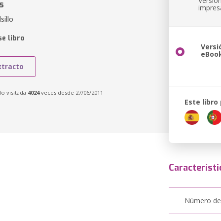
Versió
s
impres
sillo
e libro
Versi
eBoo
xtracto
do visitada
4024
veces desde 27/06/2011
Este libro
Característi
Número de