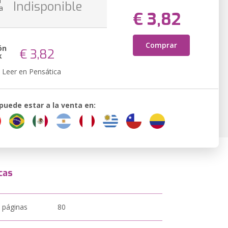
n
Indisponible
a
€ 3,82
Comprar
ón
€ 3,82
k
Leer en Pensática
 puede estar a la venta en:
cas
 páginas
80