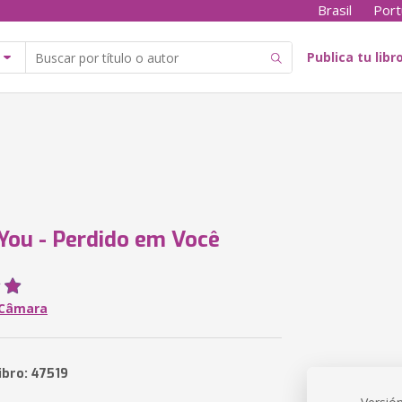
Brasil
Port
Publica tu libr
 You - Perdido em Você
 Câmara
ibro: 47519