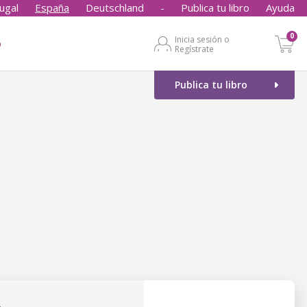
ugal
España
Deutschland
-
Publica tu libro
Ayuda
0
Inicia sesión o
o
Regístrate
Publica tu libro