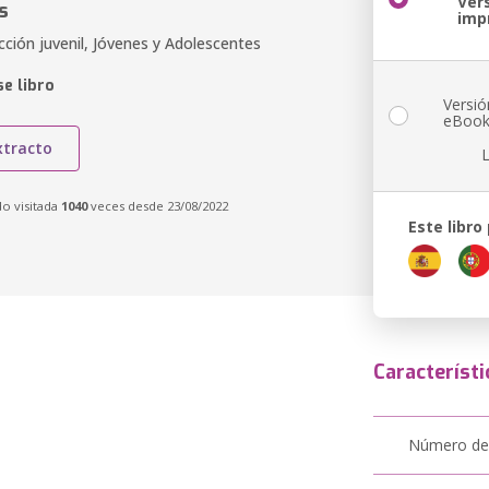
Ver
s
imp
cción juvenil, Jóvenes y Adolescentes
e libro
Versió
eBoo
xtracto
do visitada
1040
veces desde 23/08/2022
Este libro
Característi
Número de