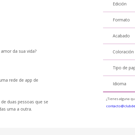
Edición
Formato
Acabado
 amor da sua vida?
Coloración
Tipo de pa
 uma rede de app de
Idioma
¿Tienes alguna qu
al de duas pessoas que se
contacto@clubd
das uma a outra.