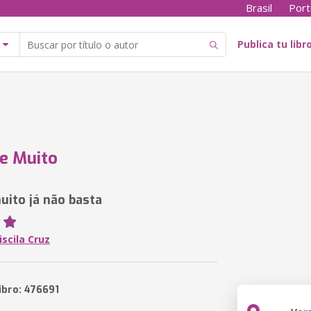
Brasil
Port
Publica tu libr
e Muito
ito já não basta
iscila Cruz
ibro: 476691