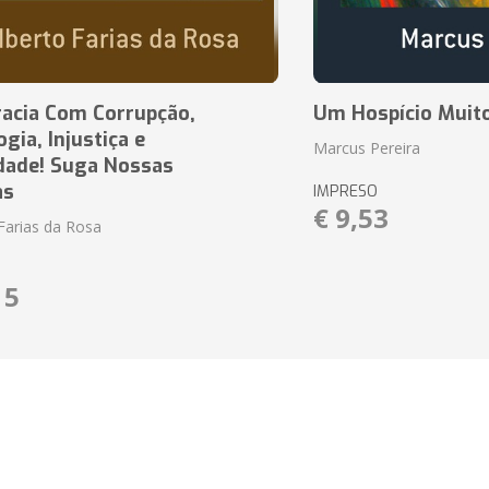
acia Com Corrupção,
Um Hospício Muito
ia, Injustiça e
Marcus Pereira
dade! Suga Nossas
as
IMPRESO
€ 9,53
Farias da Rosa
15