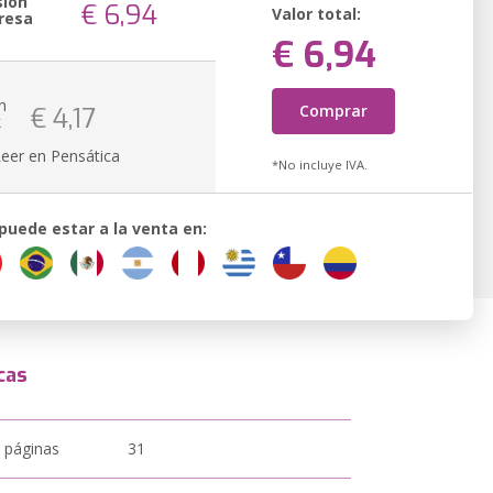
sión
€ 6,94
Valor total:
resa
€ 6,94
n
Comprar
€ 4,17
k
Leer en Pensática
*No incluye IVA.
 puede estar a la venta en:
cas
 páginas
31