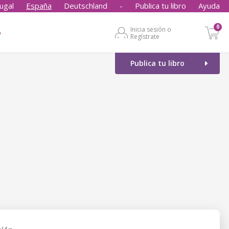
ugal
España
Deutschland
-
Publica tu libro
Ayuda
0
Inicia sesión o
o
Regístrate
Publica tu libro