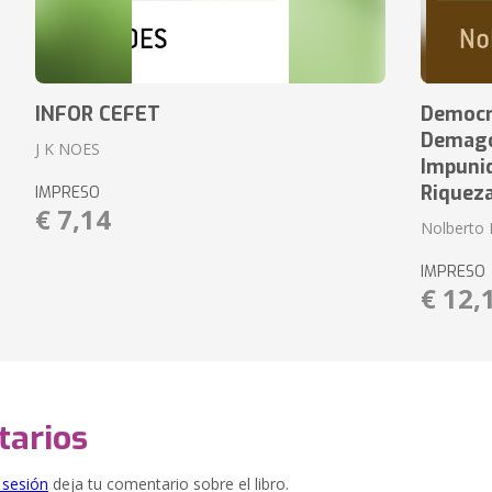
INFOR CEFET
Democr
Demagog
J K NOES
Impuni
Riquez
IMPRESO
€ 7,14
Nolberto 
IMPRESO
€ 12,
arios
e sesión
deja tu comentario sobre el libro.