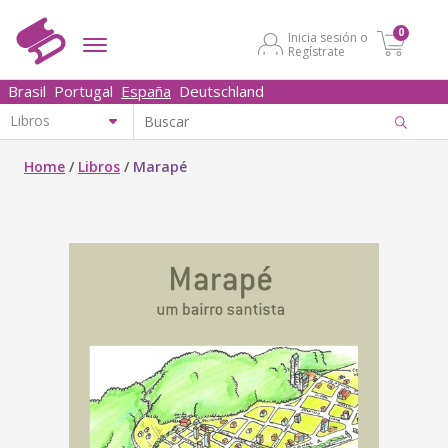
0
Inicia sesión o
Regístrate
Brasil
Portugal
España
Deutschland
Home
/
Libros
/
Marapé