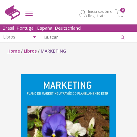
0
Inicia sesión o
Regístrate
Brasil
Portugal
España
Deutschland
Home
/
Libros
/
MARKETING