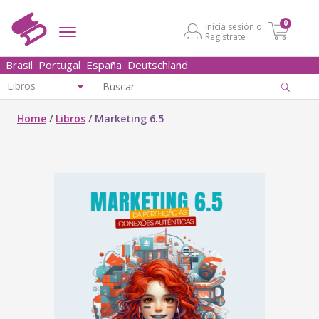
0
Inicia sesión o
Regístrate
Brasil
Portugal
España
Deutschland
Home
/
Libros
/
Marketing 6.5