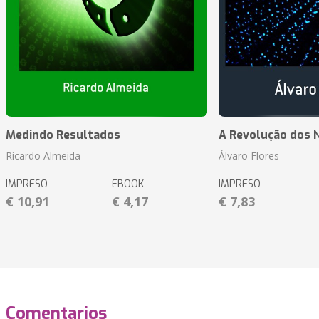
Medindo Resultados
A Revolução dos 
Ricardo Almeida
Álvaro Flores
IMPRESO
EBOOK
IMPRESO
€ 10,91
€ 4,17
€ 7,83
Comentarios