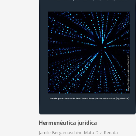
Hermenêutica jurídica
Jamile Bergamaschine Mata Diz; Renata