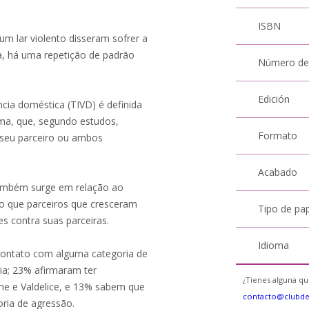
ISBN
 lar violento disseram sofrer a
a, há uma repetição de padrão
Número de
Edición
cia doméstica (TIVD) é definida
a, que, segundo estudos,
Formato
 seu parceiro ou ambos
Acabado
ambém surge em relação ao
o que parceiros que cresceram
Tipo de pa
 contra suas parceiras.
Idioma
contato com alguma categoria de
cia; 23% afirmaram ter
¿Tienes alguna qu
ne e Valdelice, e 13% sabem que
contacto@clubd
ria de agressão.