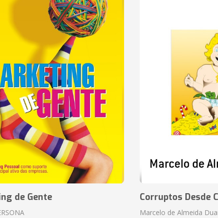
ing de Gente
Corruptos Desde C
ERSONA
Marcelo de Almeida Dua