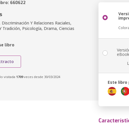
libro: 660622
s
Vers
impr
 Discriminación Y Relaciones Raciales,
Color
 Tradición, Psicología, Drama, Ciencias
e libro
Versió
eBoo
xtracto
do visitada
1709
veces desde 30/03/2024
Este libro
Característi