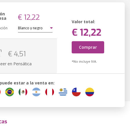
ión
€ 12,22
esa
Valor total:
ación
€ 12,22
Comprar
n
€ 4,51
k
*No incluye IVA.
Leer en Pensática
 puede estar a la venta en:
cas