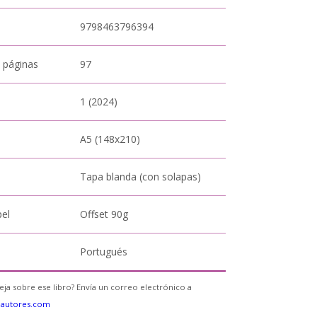
9798463796394
 páginas
97
1 (2024)
A5 (148x210)
Tapa blanda (con solapas)
pel
Offset 90g
Portugués
eja sobre ese libro? Envía un correo electrónico a
eautores.com