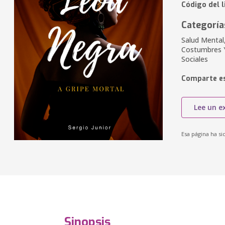
Código del 
Categoría
Salud Mental,
Costumbres Y
Sociales
Comparte es
Lee un e
Esa página ha si
Sinopsis