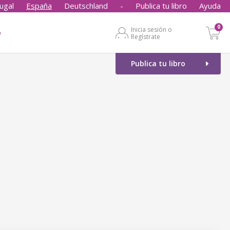
ugal
España
Deutschland
-
Publica tu libro
Ayuda
0
Inicia sesión o
o
Regístrate
Publica tu libro