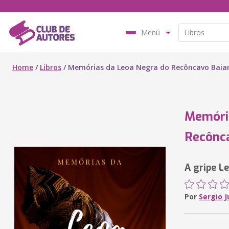
Menú
Home
/
Libros
/
Memórias da Leoa Negra do Recôncavo Baia
Memóri
Recônc
A gripe Le
Por
Sergio J