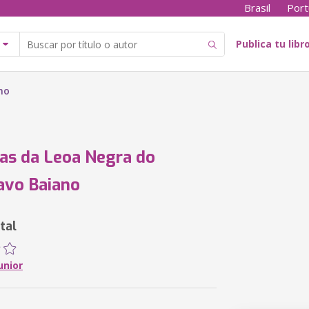
Brasil
Port
Publica tu libr
no
as da Leoa Negra do
avo Baiano
tal
unior