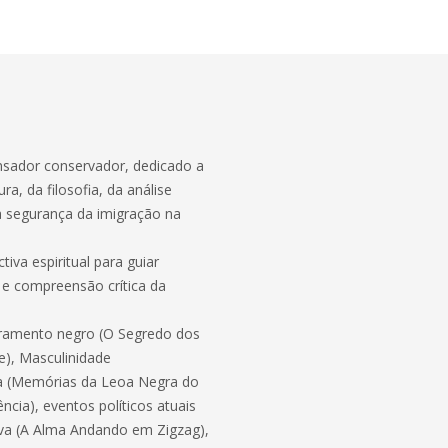
pensador conservador, dedicado a
a, da filosofia, da análise
na segurança da imigração na
tiva espiritual para guiar
e compreensão crítica da
eramento negro (O Segredo dos
e), Masculinidade
na (Memórias da Leoa Negra do
ência), eventos políticos atuais
iva (A Alma Andando em Zigzag),