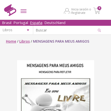
0
Inicia sesión o
Regístrate
Brasil
Portugal
España
Deutschland
Home
/
Libros
/
MENSAGENS PARA MEUS AMIGOS