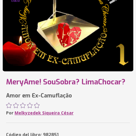
MeryAme! SouSobra? LimaChocar?
Amor em Ex-Camuflação
Por
Melkyzedek Siqueira César
Código del libro: 982851