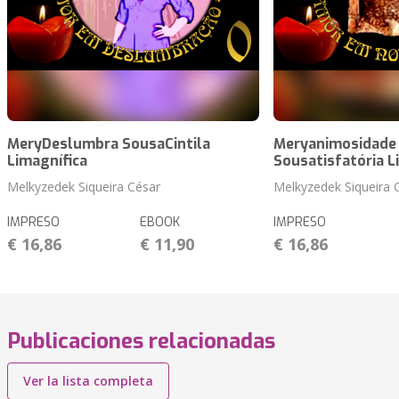
MeryDeslumbra SousaCintila
Meryanimosidade
Limagnífica
Sousatisfatória L
Melkyzedek Siqueira César
Melkyzedek Siqueira 
IMPRESO
EBOOK
IMPRESO
€ 16,86
€ 11,90
€ 16,86
Publicaciones relacionadas
Ver la lista completa