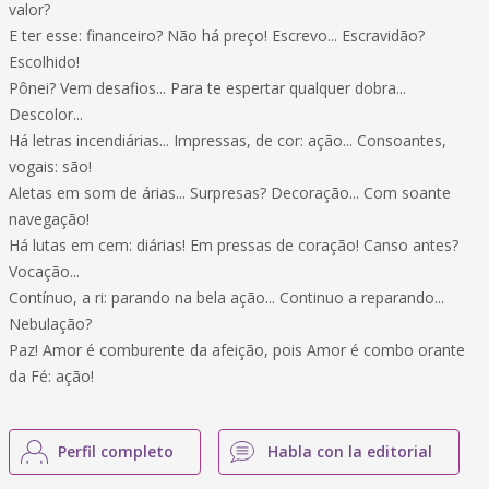
valor?
E ter esse: financeiro? Não há preço! Escrevo... Escravidão?
Escolhido!
Pônei? Vem desafios... Para te espertar qualquer dobra...
Descolor...
Há letras incendiárias... Impressas, de cor: ação... Consoantes,
vogais: são!
Aletas em som de árias... Surpresas? Decoração... Com soante
navegação!
Há lutas em cem: diárias! Em pressas de coração! Canso antes?
Vocação...
Contínuo, a ri: parando na bela ação... Continuo a reparando...
Nebulação?
Paz! Amor é comburente da afeição, pois Amor é combo orante
da Fé: ação!
Perfil completo
Habla con la editorial