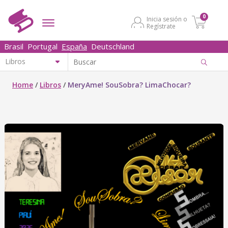
0
Inicia sesión o
Regístrate
Brasil
Portugal
España
Deutschland
Home
/
Libros
/
MeryAme! SouSobra? LimaChocar?