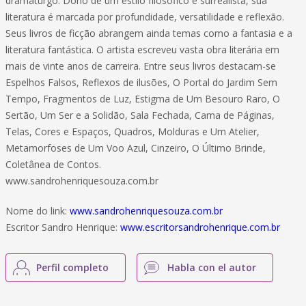
dramaturgo. Dono de um estilo filosófico e surrealista, sua
literatura é marcada por profundidade, versatilidade e reflexão.
Seus livros de ficção abrangem ainda temas como a fantasia e a
literatura fantástica. O artista escreveu vasta obra literária em
mais de vinte anos de carreira. Entre seus livros destacam-se
Espelhos Falsos, Reflexos de ilusões, O Portal do Jardim Sem
Tempo, Fragmentos de Luz, Estigma de Um Besouro Raro, O
Sertão, Um Ser e a Solidão, Sala Fechada, Cama de Páginas,
Telas, Cores e Espaços, Quadros, Molduras e Um Atelier,
Metamorfoses de Um Voo Azul, Cinzeiro, O Último Brinde,
Coletânea de Contos.
www.sandrohenriquesouza.com.br
Nome do link:
www.sandrohenriquesouza.com.br
Escritor Sandro Henrique:
www.escritorsandrohenrique.com.br
Perfil completo
Habla con el autor