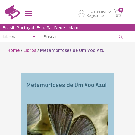
0
Inicia sesión o
Regístrate
Brasil
Portugal
España
Deutschland
Home
/
Libros
/
Metamorfoses de Um Voo Azul