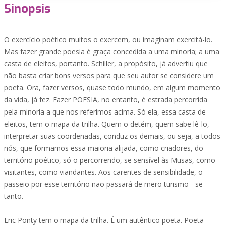
Sinopsis
O exercício poético muitos o exercem, ou imaginam exercitá-lo.
Mas fazer grande poesia é graça concedida a uma minoria; a uma
casta de eleitos, portanto. Schiller, a propósito, já advertiu que
não basta criar bons versos para que seu autor se considere um
poeta. Ora, fazer versos, quase todo mundo, em algum momento
da vida, já fez. Fazer POESIA, no entanto, é estrada percorrida
pela minoria a que nos referimos acima. Só ela, essa casta de
eleitos, tem o mapa da trilha. Quem o detém, quem sabe lê-lo,
interpretar suas coordenadas, conduz os demais, ou seja, a todos
nós, que formamos essa maioria alijada, como criadores, do
território poético, só o percorrendo, se sensível às Musas, como
visitantes, como viandantes. Aos carentes de sensibilidade, o
passeio por esse território não passará de mero turismo - se
tanto.
Eric Ponty tem o mapa da trilha. É um autêntico poeta. Poeta