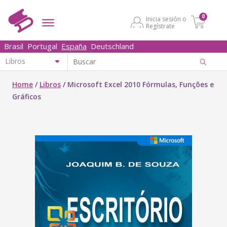
0
Inicia sesión o
Regístrate
Brasil
Portugal
España
Deutschland
Home
/
Libros
/
Microsoft Excel 2010 Fórmulas, Funções e
Gráficos