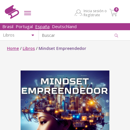
0
Inicia sesión o
Regístrate
Brasil
Portugal
España
Deutschland
Home
/
Libros
/
Mindset Empreendedor