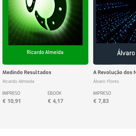
Medindo Resultados
A Revolução dos 
Ricardo Almeida
Álvaro Flores
IMPRESO
EBOOK
IMPRESO
€ 10,91
€ 4,17
€ 7,83