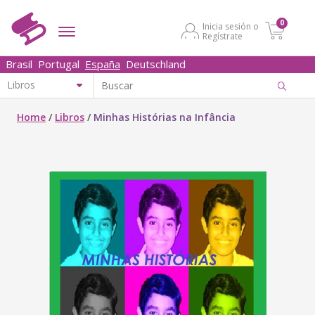
0
Inicia sesión o
Regístrate
Brasil
Portugal
España
Deutschland
Home
/
Libros
/
Minhas Histórias na Infância