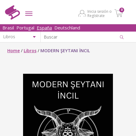
0
Inicia sesión o
Regístrate
Brasil
Portugal
España
Deutschland
Home
/
Libros
/
MODERN ŞEYTANI İNCIL