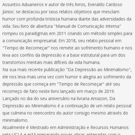
Assuntos Aduaneiros e autor de três livros, Everaldo Cardoso
Júnior, se destacou por seus relatos objetivos que mesclam
humor com profunda tristeza humana diante das adversidades da
vida. Seu livro de abertura "Manual de Comunicação Interna"
rompeu os paradigmas em 2011 criando um método simples para
a comunicação empresarial. Em 2018, seu relato pessoal em
"Tempo de Recomeçar" nos remete ao sofrimento humano e nos
leva aos confins da depressão e a base estrutural para um dos
transtornos mentais mais difíceis da vida humana.
Na sua mais recente publicação "Da Depressão ao Minimalismo",
ele nos leva mais uma vez com humor e alegria ao sofrimento da
depressão que começa em "Tempo de Recomeçar" até seu
recomeço de fato neste livro lançado em março de 2019.
Lançado no dia do seu aniversário na livraria Amazon, Da
Depressão ao Minimalismo é a continuação de um relato pessoal
que culmina no reencontro do autor consigo mesmo através do
minimalismo.
Atualmente é Mestrado em Administração e Recursos Humanos
pela UCLA e está preparando novas obras antenadas com o