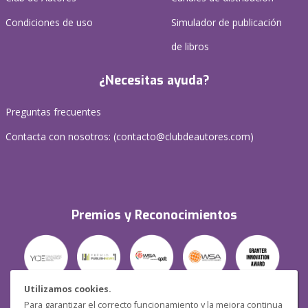
Condiciones de uso
Simulador de publicación
de libros
¿Necesitas ayuda?
Preguntas frecuentes
Contacta con nosotros: (
contacto@clubdeautores.com
)
Premios y Reconocimientos
Utilizamos cookies.
Para garantizar el correcto funcionamiento y la mejora continua