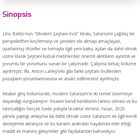
Sinopsis
Lírio Baldo'nun "Modern Şeytani İncil" kitabı, Satanizmi çağdaş bir
perspektiften keşfetmeyi ve yeniden ele almayı amaçlayan,
uyarlanmış ritüeller ve temayla ilgili yeni bakış açıları da dahil olmak
üzere klasik Şeytani kutsal metinlerden önemli alıntıların ayrıntılı ve
yorumlu bir yorumunu sunan bir çalışmadır. Çalışma birkaç bölüme
ayrılmıştır; ilki, Anton LaVey'inki gibi farklı şeytani İncillerden
pasajların yorumlanmasına ve analiz edilmesine ayrılmıştır.
Kitabın giriş bölümünde, modern Satanizm'in iki temel önermeye
dayandığı vurgulanıyor: İnsanın kendi kendisinin tanrısı olması ve bu
tanrısallığın Gerçek İrade yoluyla tezahür etmesi. Yazar, 2020
yılında yaptığı anlaşma da dahil olmak üzere Satanizm ile ilgili kendi
deneyimini aktarıyor ve bu kararın ardından hayatında elde ettiği
maddi ve manevi gelişmeler gibi faydalardan bahsediyor.