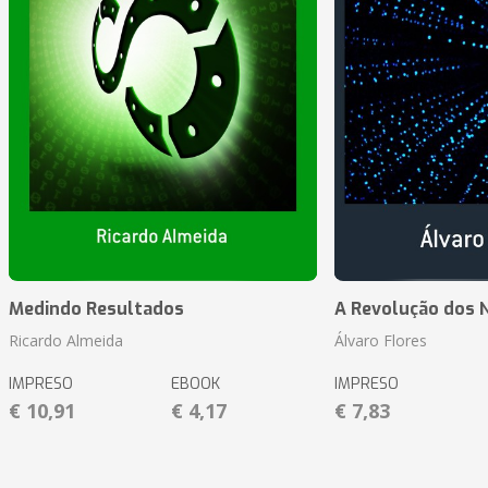
Medindo Resultados
A Revolução dos 
Ricardo Almeida
Álvaro Flores
IMPRESO
EBOOK
IMPRESO
€ 10,91
€ 4,17
€ 7,83