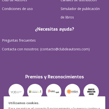
Condiciones de uso
Simulador de publicación
de libros
¿Necesitas ayuda?
Preguntas frecuentes
Contacta con nosotros: (
contacto@clubdeautores.com
)
Premios y Reconocimientos
Utilizamos cookies.
Para garantizar el correcto funcionamiento y la mejora continua