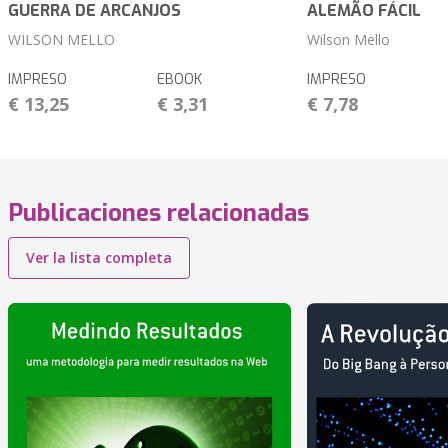
GUERRA DE ARCANJOS
ALEMÃO FÁCIL
WILSON MELLO
Wilson Mello
IMPRESO
EBOOK
IMPRESO
€ 13,25
€ 3,31
€ 7,78
Publicaciones relacionadas
Ver la lista completa