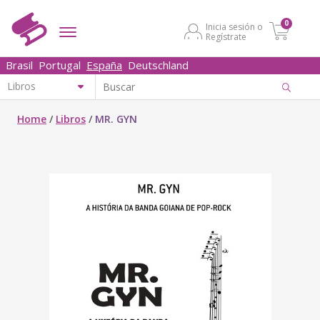
0
Inicia sesión o
Regístrate
Brasil
Portugal
España
Deutschland
Home
/
Libros
/
MR. GYN