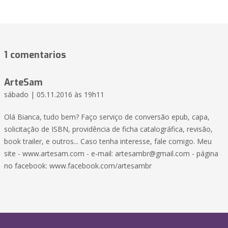
1 comentarios
ArteSam
sábado | 05.11.2016 às 19h11
Olá Bianca, tudo bem? Faço serviço de conversão epub, capa,
solicitação de ISBN, providência de ficha catalográfica, revisão,
book trailer, e outros... Caso tenha interesse, fale comigo. Meu
site - www.artesam.com - e-mail:
artesambr@gmail.com
- página
no facebook: www.facebook.com/artesambr