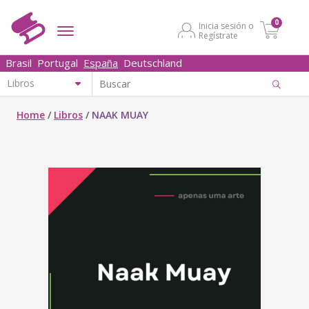
0
Inicia sesión o
Regístrate
Brasil
Portugal
España
Deutschland
Home
/
Libros
/
NAAK MUAY