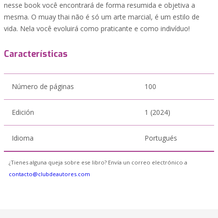
nesse book você encontrará de forma resumida e objetiva a
mesma. O muay thai não é só um arte marcial, é um estilo de
vida. Nela você evoluirá como praticante e como indivíduo!
Características
Número de páginas
100
Edición
1 (2024)
Idioma
Portugués
¿Tienes alguna queja sobre ese libro? Envía un correo electrónico a
contacto@clubdeautores.com